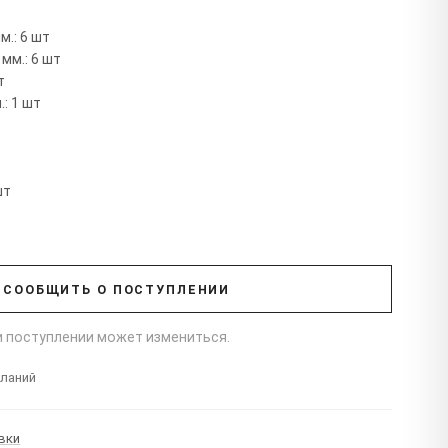
м.: 6 шт
мм.: 6 шт
т
: 1 шт
шт
СООБЩИТЬ О ПОСТУПЛЕНИИ
ри поступлении может измениться.
еланий
вки