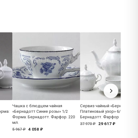
Чашка с блюдцем чайная
Сервиз чайный «Бернадотт
орма:
«Бернадотт Синие розы» 1/2
Платиновый узор» 6/17 Форм
Форма: Бернадотт. Фарфор. 220
Бернадотт. Фарфор
мл.
29 617 ₽
37 970 ₽
4 058 ₽
5 967 ₽