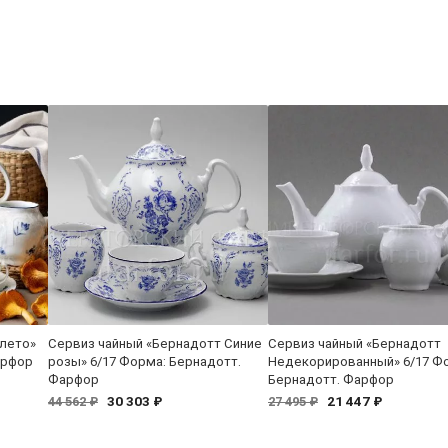
 лето»
Сервиз чайный «Бернадотт Синие
Сервиз чайный «Бернадотт
арфор
розы» 6/17 Форма: Бернадотт.
Недекорированный» 6/17 Ф
Фарфор
Бернадотт. Фарфор
30 303 ₽
21 447 ₽
44 562 ₽
27 495 ₽