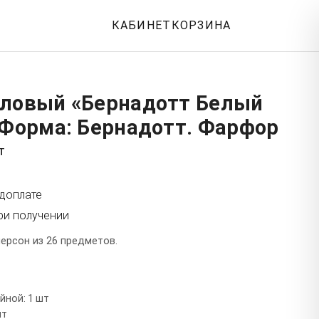
КАБИНЕТ
КОРЗИНА
оловый «Бернадотт Белый
 Форма: Бернадотт. Фарфор
т
едоплате
ри получении
ерсон из 26 предметов.
йной: 1 шт
шт