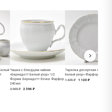
 Белый
Чашка с блюдцем чайная
Тарелка десертная «Бернадо
т
«Бернадотт Белый узор» 1/2
Белый узор» Фарфор. 190 мм.
Форма: Бернадотт бочка. Фарфор.
1 120 ₽
1 435 ₽
240 мл.
2 394 ₽
3 068 ₽