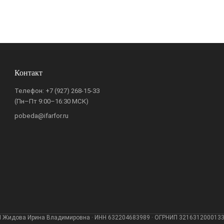
Контакт
Телефон:
+7 (927) 268-15-33
(Пн–Пт 9:00–16:30 МСК)
pobeda@ifarfor.ru
 Жидова Ирина Владимировна · ИНН 632204683989 · ОГРНИП 321631200013