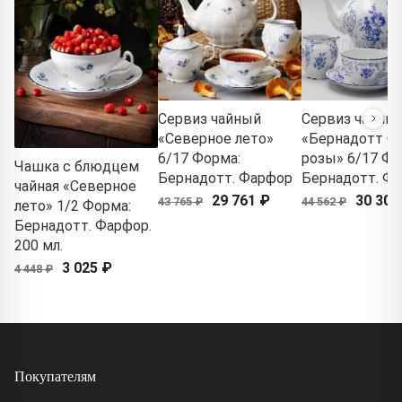
Сервиз чайный
Сервиз чайны
«Северное лето»
«Бернадотт С
6/17 Форма:
розы» 6/17 Фо
Чашка с блюдцем
Бернадотт. Фарфор
Бернадотт. Ф
чайная «Северное
29 761 ₽
30 303
43 765 ₽
44 562 ₽
лето» 1/2 Форма:
Бернадотт. Фарфор.
200 мл.
3 025 ₽
4 448 ₽
Покупателям