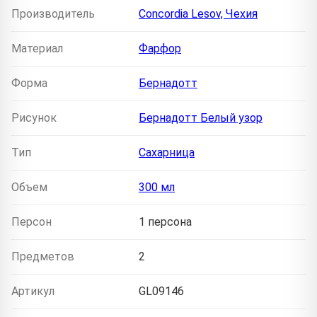
Производитель
Concordia Lesov, Чехия
Материал
Фарфор
Форма
Бернадотт
Рисунок
Бернадотт Белый узор
Тип
Сахарница
Объем
300 мл
Персон
1 персона
Предметов
2
Артикул
GL09146