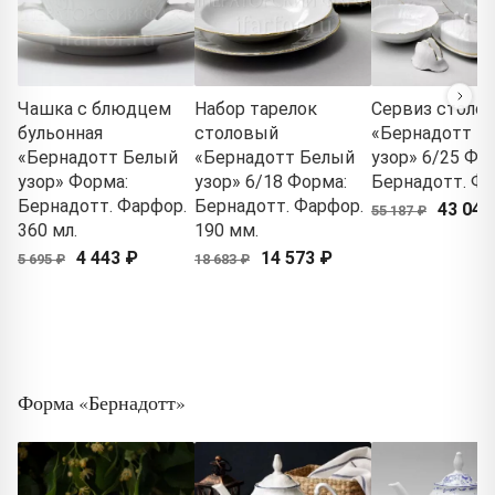
Чашка с блюдцем
Набор тарелок
Сервиз столо
бульонная
столовый
«Бернадотт Б
«Бернадотт Белый
«Бернадотт Белый
узор» 6/25 Фо
узор» Форма:
узор» 6/18 Форма:
Бернадотт. Ф
Бернадотт. Фарфор.
Бернадотт. Фарфор.
43 046
55 187 ₽
360 мл.
190 мм.
4 443 ₽
14 573 ₽
5 695 ₽
18 683 ₽
Форма «Бернадотт»