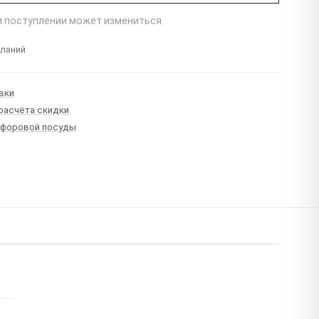
ри поступлении может измениться.
еланий
вки
 расчёта скидки
рфоровой посуды