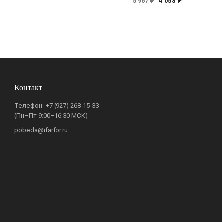
4 058 ₽
5 967 ₽
Контакт
Телефон:
+7 (927) 268-15-33
(Пн–Пт 9:00–16:30 МСК)
pobeda@ifarfor.ru