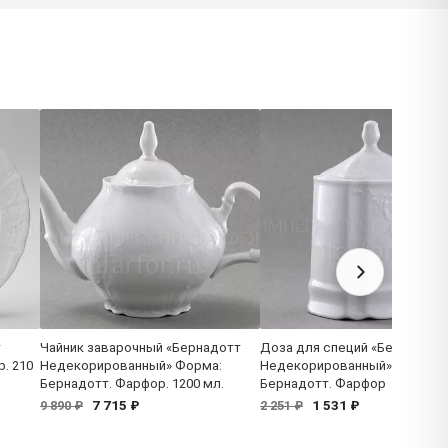
т
Чайник заварочный «Бернадотт
Доза для специй «Бернадотт
. 210
Недекорированный» Форма:
Недекорированный» Форма:
Бернадотт. Фарфор. 1200 мл.
Бернадотт. Фарфор
7 715 ₽
1 531 ₽
9 890 ₽
2 251 ₽