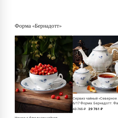
Форма «Бернадотт»
Сервиз чайный «Северное
6/17 Форма: Бернадотт. Ф
29 761 ₽
43 765 ₽
Чашка с блюдцем чайная