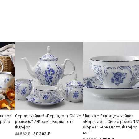
 лето»
Сервиз чайный «Бернадотт Синие
Чашка с блюдцем чайная
арфор
розы» 6/17 Форма: Бернадотт.
«Бернадотт Синие розы» 1/2
Фарфор
Форма: Бернадотт. Фарфор.
мл.
30 303 ₽
44 562 ₽