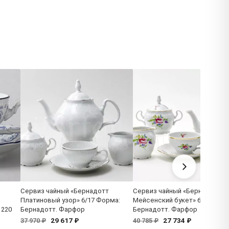
Сервиз чайный «Бернадотт
Сервиз чайный «Бернадотт
Платиновый узор» 6/17 Форма:
Мейсенский букет» 6/17 Фор
 220
Бернадотт. Фарфор
Бернадотт. Фарфор
29 617 ₽
27 734 ₽
37 970 ₽
40 785 ₽