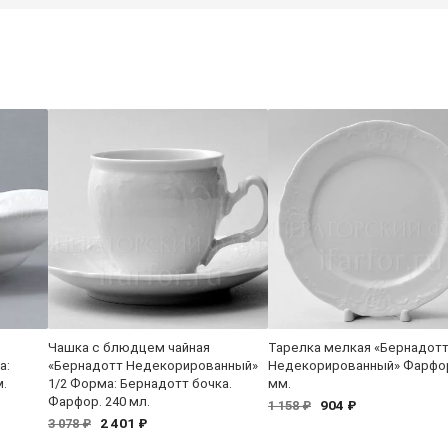
Чашка с блюдцем чайная
Тарелка мелкая «Бернадот
а:
«Бернадотт Недекорированный»
Недекорированный» Фарфор
м.
1/2 Форма: Бернадотт бочка.
мм.
Фарфор. 240 мл.
904 ₽
1 158 ₽
2 401 ₽
3 078 ₽