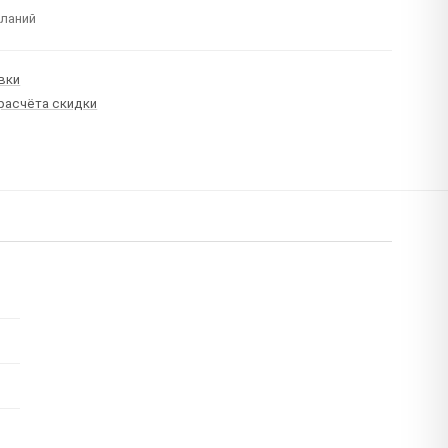
еланий
вки
 расчёта скидки