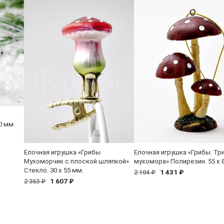
0 мм.
Елочная игрушка «Грибы.
Елочная игрушка «Грибы. Тр
Мухоморчик с плоской шляпкой»
мухомора» Полирезин. 55 x 
Стекло. 30 x 55 мм.
1 431 ₽
2 104 ₽
1 607 ₽
2 363 ₽