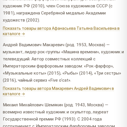
художник РФ (2010), член Союза художников СССР (с
1981), награждена Серебряной медалью Академии
художеств (2002).
Показать товары автора Афанасьева Татьяна Васильевна в
каталоге →
Андрей Вадимович Макаревич (род. 1953, Москва) —
музыкант, лидер рок-группы «Машина времени», художник и
телеведущий. Автор совместных коллекций с
Императорским фарфоровым заводом: «Рок-фарфор»,
«Музыкальные коты» (2015), «Рыбы» (2014), «Три сестры»
(2016), чайный сервиз «Five o'cat».
Показать товары автора Макаревич Андрей Вадимович в
каталоге →
Михаил Михайлович Шемякин (род. 1943, Москва) —
всемирно известный художник и скульптор, лауреат
Государственной премии РФ (1993). С 2004 года
сотрудничает с Императорским фарфоровым заводом,