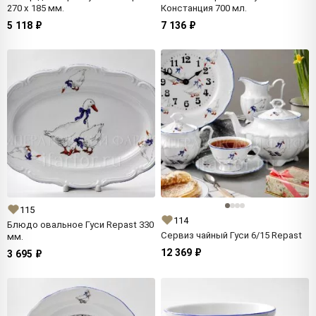
270 x 185 мм.
Констанция 700 мл.
5 118 ₽
7 136 ₽
115
114
Блюдо овальное Гуси Repast 330
Сервиз чайный Гуси 6/15 Repast
мм.
12 369 ₽
3 695 ₽