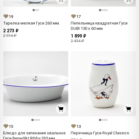
19
17
Тарелка мелкая Гуси 260 мм.
Пепельница квадратная Гуси
DUBI 130 x 60 мм.
2 273 ₽
2 914 ₽
1 899 ₽
2 434 ₽
15
13
Блюдо для запекания овальное
Перечница Гуси Royal Classics
Гуси Benedikt Ribby 320 мм.