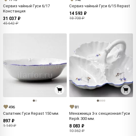
Сервиз чайный Гуси 6/17
Сервиз чайный Гуси 6/15 Repast
Констанция
14 593 ₽
18 708 ₽
31 037 ₽
45 642 ₽
496
81
Салатник Гуси Repast 150 мм.
Менажница 3-х секционная Гуси
Repik 300 мм.
897 ₽
1 149 ₽
8 083 ₽
10 362 ₽