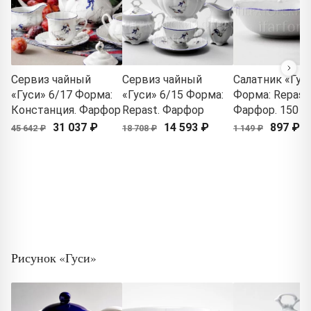
Сервиз чайный
Сервиз чайный
Салатник «Гус
«Гуси» 6/17 Форма:
«Гуси» 6/15 Форма:
Форма: Repast.
Констанция. Фарфор
Repast. Фарфор
Фарфор. 150 м
31 037 ₽
14 593 ₽
897 ₽
45 642 ₽
18 708 ₽
1 149 ₽
Рисунок «Гуси»