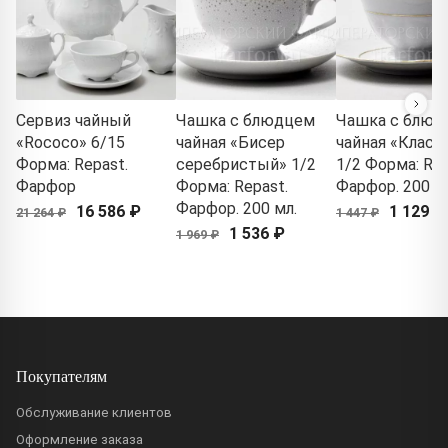
Сервиз чайный
Чашка с блюдцем
Чашка с блюд
«Rococo» 6/15
чайная «Бисер
чайная «Класс
Форма: Repast.
серебристый» 1/2
1/2 Форма: Rep
Фарфор
Форма: Repast.
Фарфор. 200 м
Фарфор. 200 мл.
16 586 ₽
1 129 ₽
21 264 ₽
1 447 ₽
1 536 ₽
1 969 ₽
Покупателям
Обслуживание клиентов
Оформление заказа