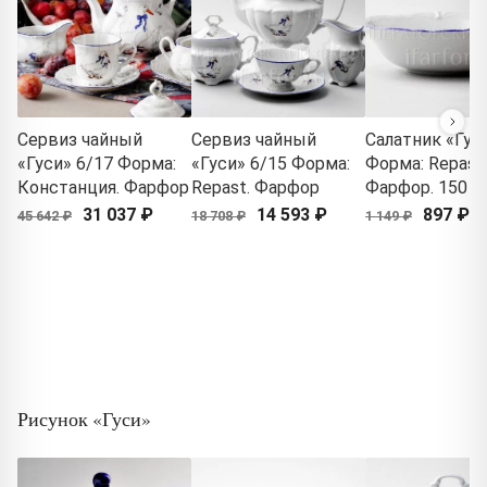
Сервиз чайный
Сервиз чайный
Салатник «Гус
«Гуси» 6/17 Форма:
«Гуси» 6/15 Форма:
Форма: Repast.
Констанция. Фарфор
Repast. Фарфор
Фарфор. 150 м
31 037 ₽
14 593 ₽
897 ₽
45 642 ₽
18 708 ₽
1 149 ₽
Рисунок «Гуси»