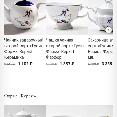
Чайник заварочный
Чашка чайная
Сахарница вт
второй сорт «Гуси»
второй сорт «Гуси»
сорт «Гуси» Ф
Форма: Repast.
Форма: Repast.
Repast. Фарфор
Керамика
Фарфор
мл.
1 102 ₽
1 357 ₽
3 385 ₽
1 412 ₽
1 858 ₽
4 339 ₽
Форма «Repast»