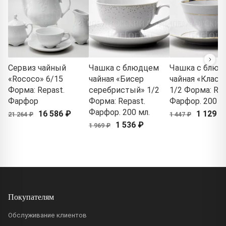
Сервиз чайный
Чашка с блюдцем
Чашка с блюд
«Rococo» 6/15
чайная «Бисер
чайная «Класс
Форма: Repast.
серебристый» 1/2
1/2 Форма: Rep
Фарфор
Форма: Repast.
Фарфор. 200 м
Фарфор. 200 мл.
16 586 ₽
1 129 ₽
21 264 ₽
1 447 ₽
1 536 ₽
1 969 ₽
Покупателям
Обслуживание клиентов