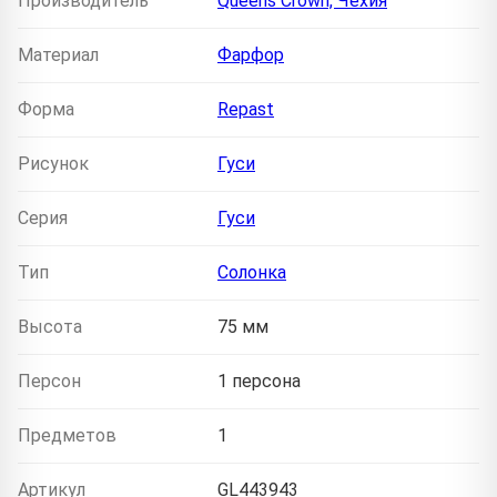
Производитель
Queens Crown, Чехия
Материал
Фарфор
Форма
Repast
Рисунок
Гуси
Серия
Гуси
Тип
Солонка
Высота
75 мм
Персон
1 персона
Предметов
1
Артикул
GL443943