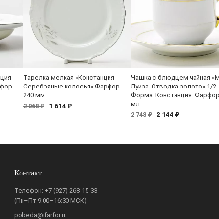
нция
Тарелка мелкая «Констанция
Чашка с блюдцем чайная «
фор.
Серебряные колосья» Фарфор.
Луиза. Отводка золото» 1/2
240 мм.
Форма: Констанция. Фарфор
мл.
1 614 ₽
2 068 ₽
2 144 ₽
2 748 ₽
Контакт
Телефон:
+7 (927) 268-15-33
(Пн–Пт 9:00–16:30 МСК)
pobeda@ifarfor.ru