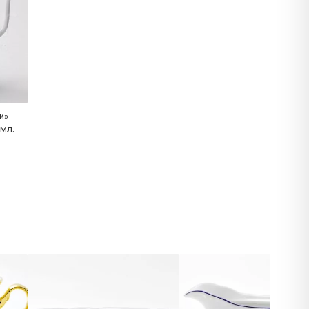
и»
 мл.