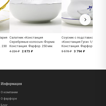
Мария
Салатник «Констанция
Соусник с подставкой
Серебряные колосья» Форма:
«Констанция Гуси» 1/2 Форма:
. 230
Констанция. Фарфор. 250 мм.
Констанция. Фарфор
2 873 ₽
3 794 ₽
4 224 ₽
5 578 ₽
Информация
О компании
О фарфоре
Блог