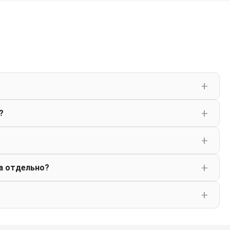
?
а отдельно?