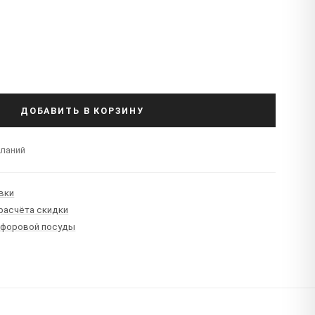
т
ДОБАВИТЬ В КОРЗИНУ
еланий
вки
 расчёта скидки
рфоровой посуды