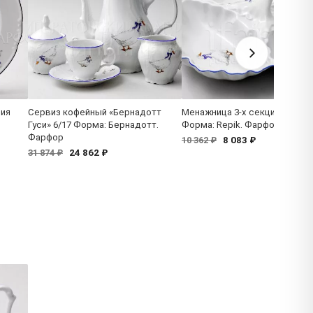
ция
Сервиз кофейный «Бернадотт
Менажница 3-х секционная «Г
Гуси» 6/17 Форма: Бернадотт.
Форма: Repik. Фарфор. 300 мм
Фарфор
8 083 ₽
10 362 ₽
24 862 ₽
31 874 ₽