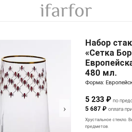
Набор стак
«Сетка Бор
Европейска
480 мл.
Форма: Европейс
5 233 ₽
по пред
›
5 687 ₽
оплата пр
Хрустальное стекло. В
предметов.