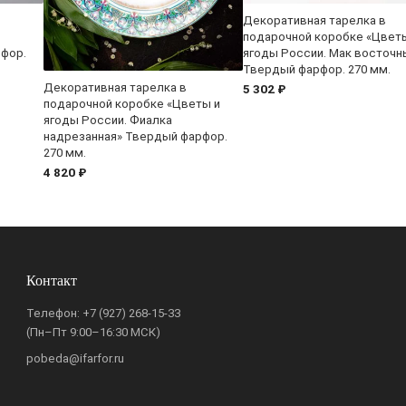
Декоративная тарелка в
подарочной коробке «Цвет
рфор.
ягоды России. Мак восточн
Твердый фарфор. 270 мм.
Декоративная тарелка в
5 302 ₽
подарочной коробке «Цветы и
ягоды России. Фиалка
надрезанная» Твердый фарфор.
270 мм.
4 820 ₽
Контакт
Телефон:
+7 (927) 268-15-33
(Пн–Пт 9:00–16:30 МСК)
pobeda@ifarfor.ru