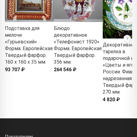
Подставка для
Блюдо
мелочи
декоративное
«Гурьевский»
«Телефонист 1920»
Декоративная
Форма: Европейская.
Форма: Европейская.
тарелка в
Твердый фарфор.
Твердый фарфор.
подарочной ко
160 x 160 x 35 мм.
356 мм.
«Цветы и яго
93 707 ₽
264 546 ₽
России. Фиалк
надрезанная»
Твердый фарф
270 мм.
4 820 ₽
Покупателям