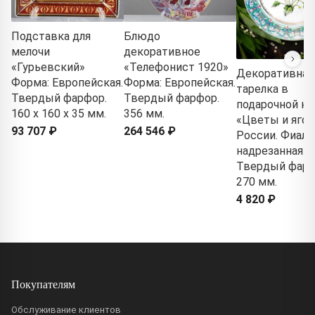
Подставка для
Блюдо
мелочи
декоративное
«Гурьевский»
«Телефонист 1920»
Декоративная
Форма: Европейская.
Форма: Европейская.
тарелка в
Твердый фарфор.
Твердый фарфор.
подарочной ко
160 x 160 x 35 мм.
356 мм.
«Цветы и яго
93 707 ₽
264 546 ₽
России. Фиалк
надрезанная»
Твердый фарф
270 мм.
4 820 ₽
Покупателям
Обслуживание клиентов