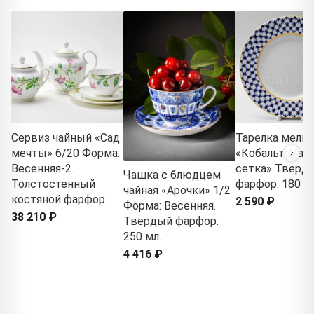
Сервиз чайный «Сад
Тарелка мелка
мечты» 6/20 Форма:
«Кобальтовая
Весенняя-2.
сетка» Тверд
Чашка с блюдцем
Толстостенный
фарфор. 180 м
чайная «Арочки» 1/2
костяной фарфор
2 590 ₽
Форма: Весенняя.
38 210 ₽
Твердый фарфор.
250 мл.
4 416 ₽