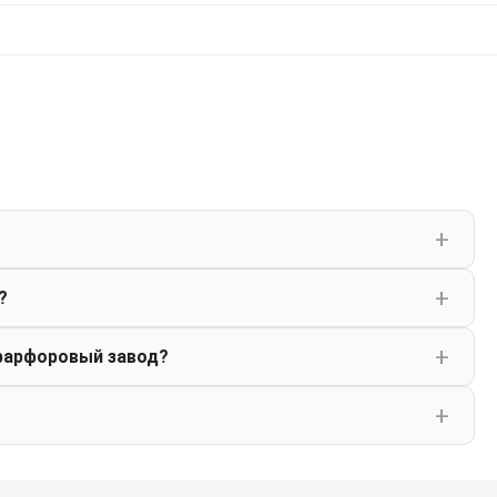
?
фарфоровый завод?