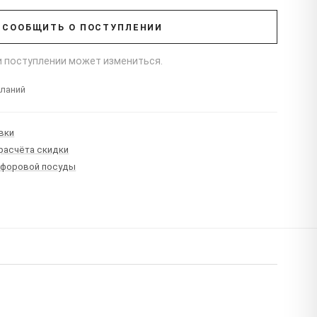
СООБЩИТЬ О ПОСТУПЛЕНИИ
ри поступлении может измениться.
еланий
вки
 расчёта скидки
рфоровой посуды