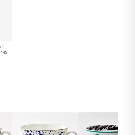
ма:
 145