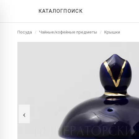
КАТАЛОГ
ПОИСК
Посуда
/
Чайные/кофейные предметы
/
Крышки
‹