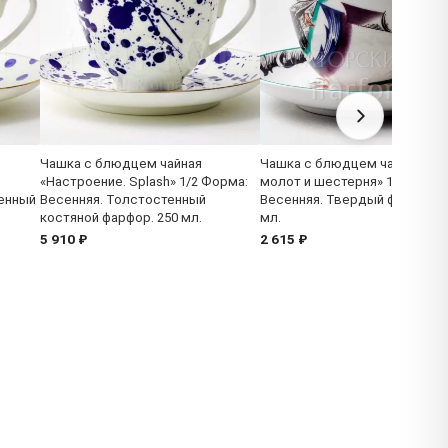
Чашка с блюдцем чайная
Чашка с блюдцем чайная «Се
«Настроение. Splash» 1/2 Форма:
молот и шестерня» 1/2 Форм
енный
Весенняя. Толстостенный
Весенняя. Твердый фарфор. 
костяной фарфор. 250 мл.
мл.
5 910 ₽
2 615 ₽