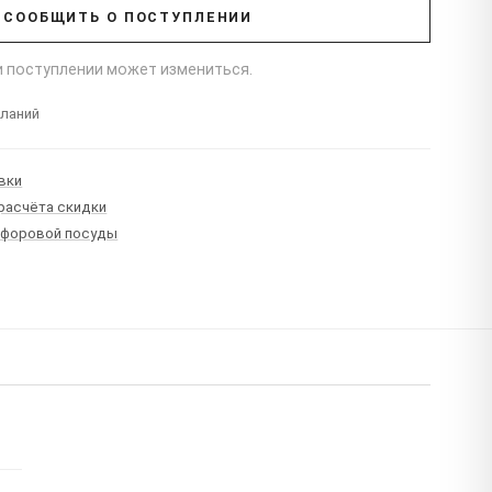
СООБЩИТЬ О ПОСТУПЛЕНИИ
ри поступлении может измениться.
еланий
вки
 расчёта скидки
рфоровой посуды