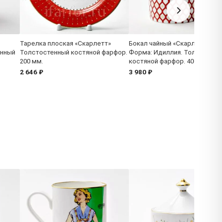
Тарелка плоская «Скарлетт»
Бокал чайный «Скарлетт 1»
енный
Толстостенный костяной фарфор.
Форма: Идиллия. Толстосте
200 мм.
костяной фарфор. 400 мл.
2 646 ₽
3 980 ₽