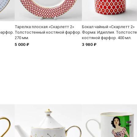
Тарелка плоская «Скарлетт 2»
Бокал чайный «Скарлетт 2»
фарфор.
Толстостенный костяной фарфор.
Форма: Идиллия. Толстост
270 мм.
костяной фарфор. 400 мл.
5 000 ₽
3 980 ₽