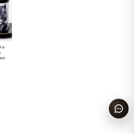
й в
.
мл.