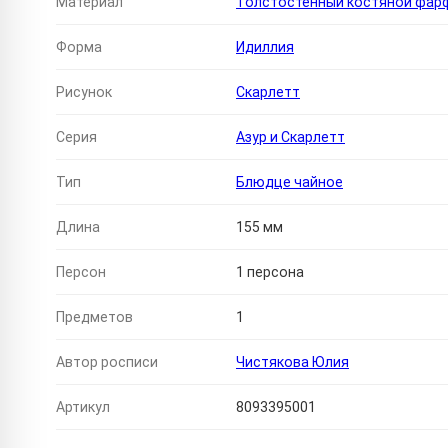
Материал
Толстостенный костяной фар
Форма
Идиллия
Рисунок
Скарлетт
Серия
Азур и Скарлетт
Тип
Блюдце чайное
Длина
155 мм
Персон
1 персона
Предметов
1
Автор росписи
Чистякова Юлия
Артикул
8093395001