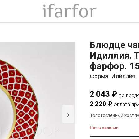
Блюдце ча
Идиллия. 
фарфор. 1
Форма: Идиллия
2 043 ₽
по пред
2 220 ₽
оплата пр
›
Толстостенный костян
Нет в наличии