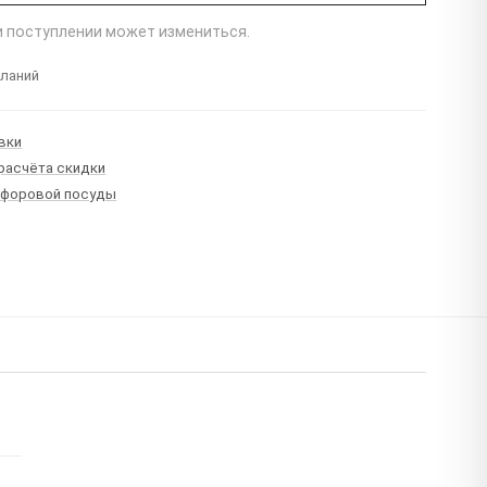
ри поступлении может измениться.
еланий
вки
 расчёта скидки
рфоровой посуды