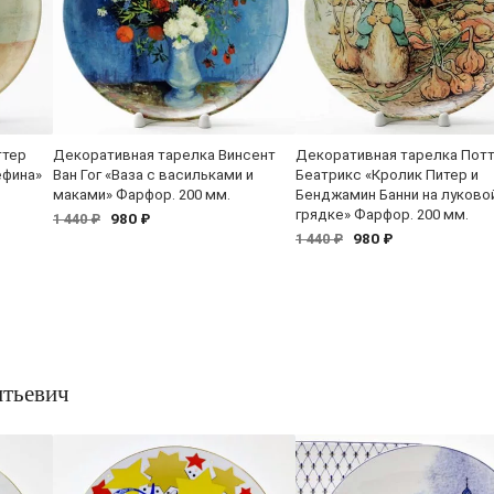
ттер
Декоративная тарелка Винсент
Декоративная тарелка Пот
ефина»
Ван Гог «Ваза с васильками и
Беатрикс «Кролик Питер и
маками» Фарфор. 200 мм.
Бенджамин Банни на луково
грядке» Фарфор. 200 мм.
980 ₽
1 440 ₽
980 ₽
1 440 ₽
тьевич