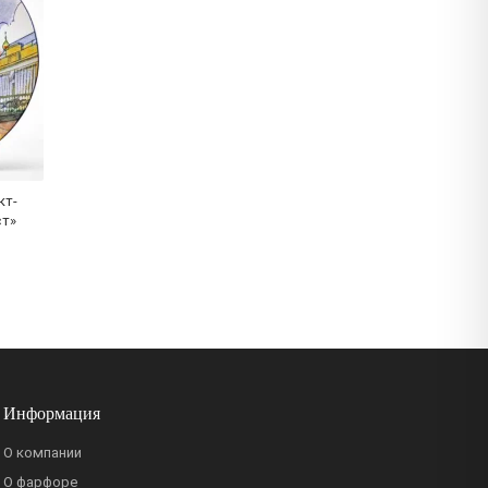
кт-
ст»
Информация
О компании
О фарфоре