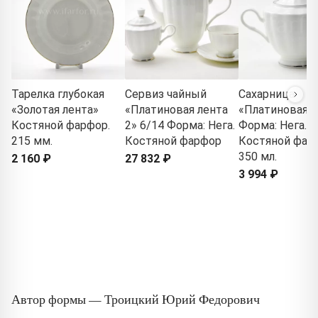
Тарелка глубокая
Сервиз чайный
Сахарница
«Золотая лента»
«Платиновая лента
«Платиновая л
Костяной фарфор.
2» 6/14 Форма: Нега.
Форма: Нега.
215 мм.
Костяной фарфор
Костяной фар
350 мл.
2 160 ₽
27 832 ₽
3 994 ₽
Автор формы — Троицкий Юрий Федорович