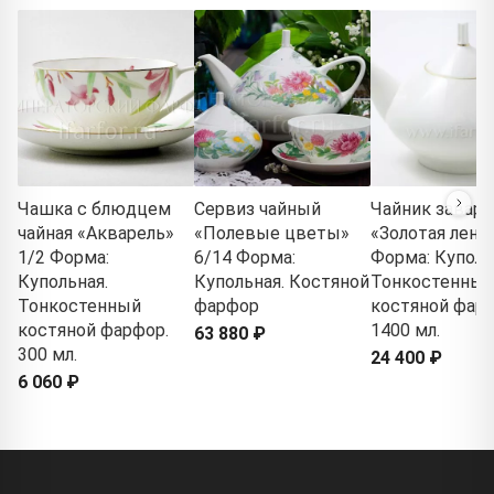
Чашка с блюдцем
Сервиз чайный
Чайник завар
чайная «Акварель»
«Полевые цветы»
«Золотая лент
1/2 Форма:
6/14 Форма:
Форма: Куполь
Купольная.
Купольная. Костяной
Тонкостенный
Тонкостенный
фарфор
костяной фарф
костяной фарфор.
1400 мл.
63 880 ₽
300 мл.
24 400 ₽
6 060 ₽