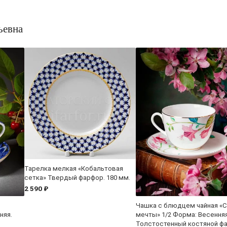
ьевна
Тарелка мелкая «Кобальтовая
сетка» Твердый фарфор. 180 мм.
2 590 ₽
Чашка с блюдцем чайная «
няя.
мечты» 1/2 Форма: Весенняя
Толстостенный костяной ф