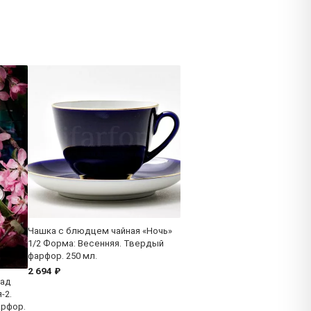
Чашка с блюдцем чайная «Ночь»
1/2 Форма: Весенняя. Твердый
фарфор. 250 мл.
2 694 ₽
Сад
-2.
арфор.