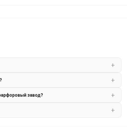
?
фарфоровый завод?