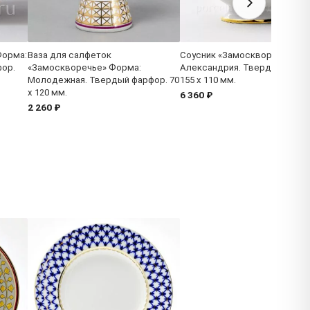
Форма:
Ваза для салфеток
Соусник «Замоскворечье» Ф
ор.
«Замоскворечье» Форма:
Александрия. Твердый фарф
Молодежная. Твердый фарфор. 70
155 x 110 мм.
x 120 мм.
6 360 ₽
2 260 ₽