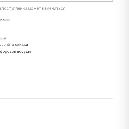
ри поступлении может измениться.
еланий
вки
 расчёта скидки
рфоровой посуды