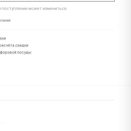
ри поступлении может измениться.
еланий
вки
 расчёта скидки
рфоровой посуды