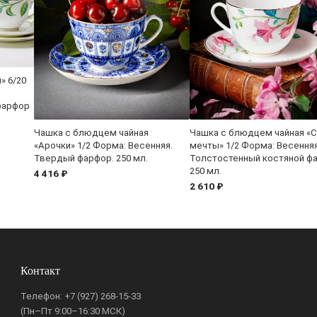
» 6/20
фарфор
Чашка с блюдцем чайная
Чашка с блюдцем чайная «
«Арочки» 1/2 Форма: Весенняя.
мечты» 1/2 Форма: Весенняя
Твердый фарфор. 250 мл.
Толстостенный костяной ф
250 мл.
4 416 ₽
2 610 ₽
Контакт
Телефон:
+7 (927) 268-15-33
(Пн–Пт 9:00–16:30 МСК)