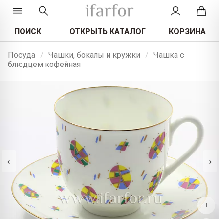
ПОИСК
ОТКРЫТЬ КАТАЛОГ
КОРЗИНА
Посуда
/
Чашки, бокалы и кружки
/
Чашка с
блюдцем кофейная
‹
›
+