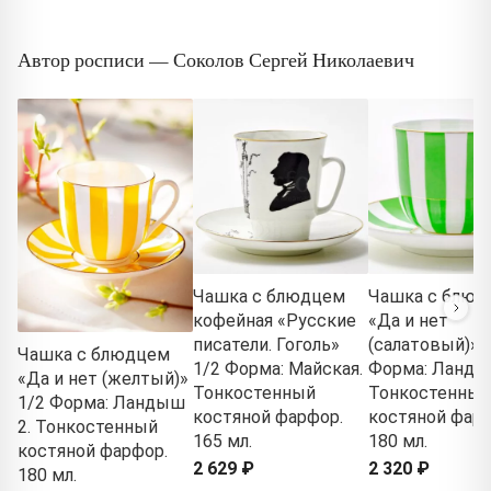
Автор росписи — Соколов Сергей Николаевич
Чашка с блюдцем
Чашка с блюд
кофейная «Русские
«Да и нет
писатели. Гоголь»
(салатовый)» 
Чашка с блюдцем
1/2 Форма: Майская.
Форма: Ланды
«Да и нет (желтый)»
Тонкостенный
Тонкостенный
1/2 Форма: Ландыш
костяной фарфор.
костяной фарф
2. Тонкостенный
165 мл.
180 мл.
костяной фарфор.
2 629 ₽
2 320 ₽
180 мл.