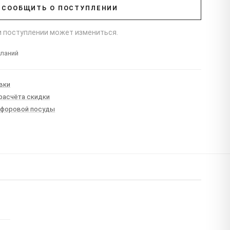
СООБЩИТЬ О ПОСТУПЛЕНИИ
ри поступлении может измениться.
еланий
вки
 расчёта скидки
рфоровой посуды