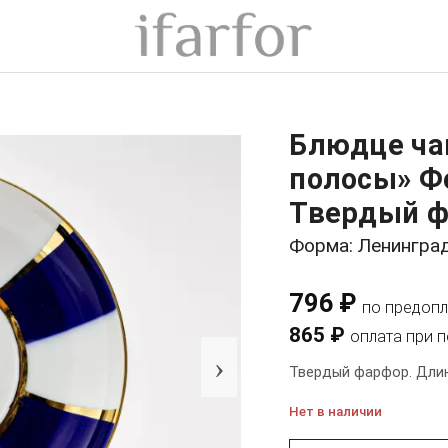
Блюдце ча
полосы» Ф
Твердый ф
Форма: Ленингра
796 ₽
по предопл
865 ₽
оплата при 
›
Твердый фарфор. Длин
Нет в наличии