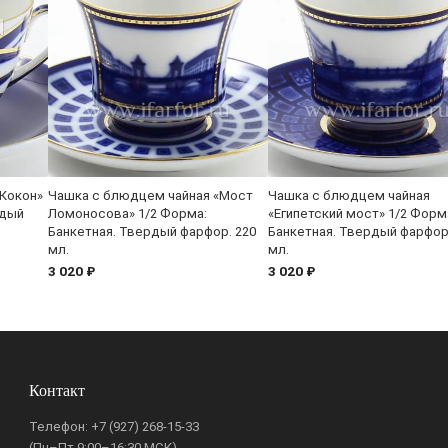
Кокон»
Чашка с блюдцем чайная «Мост
Чашка с блюдцем чайная
рдый
Ломоносова» 1/2 Форма:
«Египетский мост» 1/2 Форм
Банкетная. Твердый фарфор. 220
Банкетная. Твердый фарфор
мл.
мл.
3 020 ₽
3 020 ₽
Контакт
Телефон:
+7 (927) 268-15-33
(Пн–Пт 9:00–16:30 МСК)