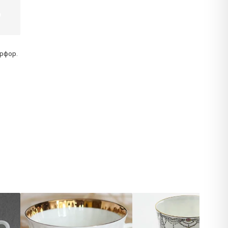
рфор.