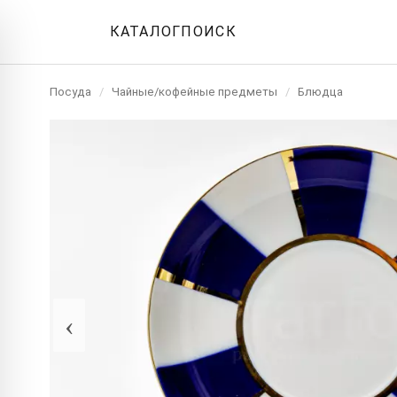
КАТАЛОГ
ПОИСК
Посуда
/
Чайные/кофейные предметы
/
Блюдца
‹