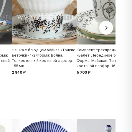
Чашка с блюдцем чайная «Тонкие
Комплект трехпредметный
рма:
веточки» 1/2 Форма: Волна.
«Балет. Лебединое озеро» 1/
тяной
Тонкостенный костяной фарфор.
Форма: Майская. Тонкостенн
155 мл.
костяной фарфор. 165 мл.
2 840 ₽
6 700 ₽