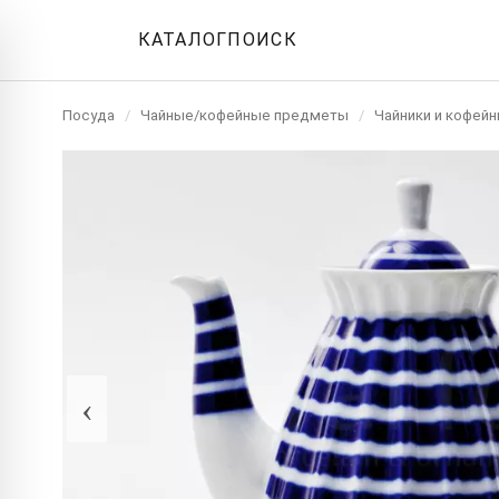
КАТАЛОГ
ПОИСК
Посуда
/
Чайные/кофейные предметы
/
Чайники и кофейн
‹