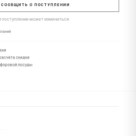
СООБЩИТЬ О ПОСТУПЛЕНИИ
ри поступлении может измениться.
еланий
вки
 расчёта скидки
рфоровой посуды