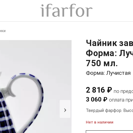
ики
Чайник за
Форма: Лу
750 мл.
Форма: Лучистая
2 816 ₽
по пред
3 060 ₽
оплата пр
›
Твердый фарфор. Высот
Нет в наличии