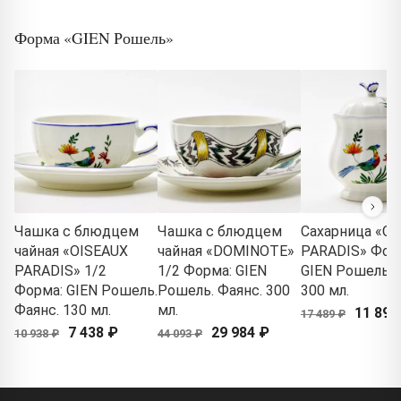
Форма «GIEN Рошель»
Чашка с блюдцем
Чашка с блюдцем
Сахарница «O
чайная «OISEAUX
чайная «DOMINOTE»
PARADIS» Фор
PARADIS» 1/2
1/2 Форма: GIEN
GIEN Рошель. 
Форма: GIEN Рошель.
Рошель. Фаянс. 300
300 мл.
Фаянс. 130 мл.
мл.
11 893
17 489 ₽
7 438 ₽
29 984 ₽
10 938 ₽
44 093 ₽