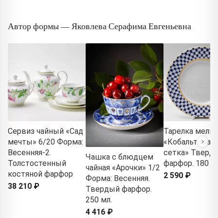
Автор формы — Яковлева Серафима Евгеньевна
Сервиз чайный «Сад
Тарелка мелка
мечты» 6/20 Форма:
«Кобальтовая
Весенняя-2.
сетка» Тверд
Чашка с блюдцем
Толстостенный
фарфор. 180 м
чайная «Арочки» 1/2
костяной фарфор
2 590 ₽
Форма: Весенняя.
38 210 ₽
Твердый фарфор.
250 мл.
4 416 ₽