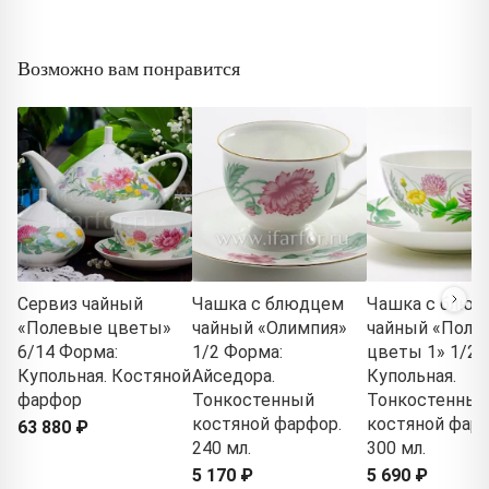
Возможно вам понравится
Сервиз чайный
Чашка с блюдцем
Чашка с блюд
«Полевые цветы»
чайный «Олимпия»
чайный «Поле
6/14 Форма:
1/2 Форма:
цветы 1» 1/2 
Купольная. Костяной
Айседора.
Купольная.
фарфор
Тонкостенный
Тонкостенный
костяной фарфор.
костяной фарф
63 880 ₽
240 мл.
300 мл.
5 170 ₽
5 690 ₽