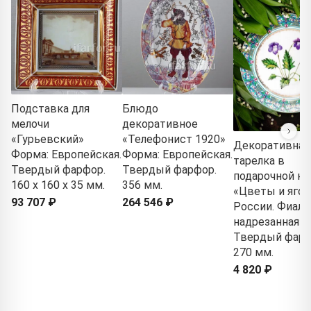
Подставка для
Блюдо
мелочи
декоративное
«Гурьевский»
«Телефонист 1920»
Декоративная
Форма: Европейская.
Форма: Европейская.
тарелка в
Твердый фарфор.
Твердый фарфор.
подарочной ко
160 x 160 x 35 мм.
356 мм.
«Цветы и яго
93 707 ₽
264 546 ₽
России. Фиалк
надрезанная»
Твердый фарф
270 мм.
4 820 ₽