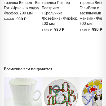
тарелка Винсент Ван
тарелка Поттер
тарелка Винсе
Гог «Ирисы в саду»
Беатрикс
Гог «Ваза с
Фарфор. 200 мм.
«Крольчиха
васильками и
Жозефина» Фарфор.
маками» Фарф
980 ₽
1 440 ₽
200 мм.
200 мм.
980 ₽
980 ₽
1 440 ₽
1 440 ₽
Возможно вам понравится