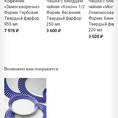
Кофейник
Чашка с блюдцем
Чашка с блюд
«Замоскворечье»
чайная «Кокон» 1/2
чайная «Мост
Форма: Гербовая.
Форма: Весенняя.
Ломоносова» 
Твердый фарфор.
Твердый фарфор.
Форма: Банкет
955 мл.
250 мл.
Твердый фарф
220 мл.
7 976 ₽
3 600 ₽
3 020 ₽
Возможно вам понравится