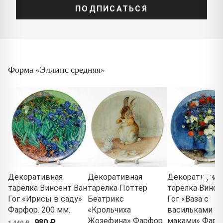
ПОДПИСАТЬСЯ
Форма «Эллипс средняя»
Декоративная
Декоративная
Декоративная
тарелка Винсент Ван
тарелка Поттер
тарелка Винсе
Гог «Ирисы в саду»
Беатрикс
Гог «Ваза с
Фарфор. 200 мм.
«Крольчиха
васильками и
Жозефина» Фарфор.
маками» Фарф
980 ₽
1 440 ₽