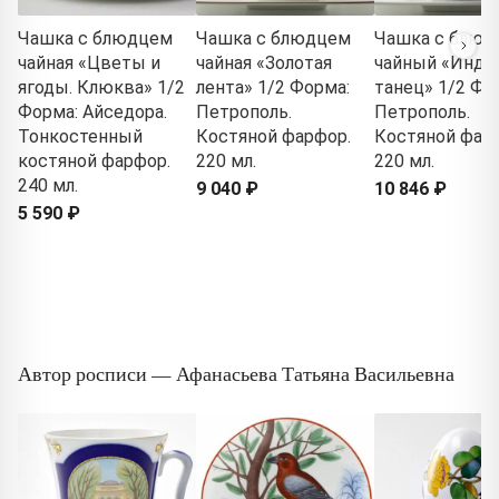
Чашка с блюдцем
Чашка с блюдцем
Чашка с блюд
чайная «Цветы и
чайная «Золотая
чайный «Инди
ягоды. Клюква» 1/2
лента» 1/2 Форма:
танец» 1/2 Фо
Форма: Айседора.
Петрополь.
Петрополь.
Тонкостенный
Костяной фарфор.
Костяной фар
костяной фарфор.
220 мл.
220 мл.
240 мл.
9 040 ₽
10 846 ₽
5 590 ₽
Автор росписи — Афанасьева Татьяна Васильевна