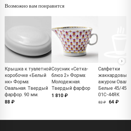
Возможно вам понравится
Крышка к туалетной
Соусник «Сетка-
Салфетки
коробочке «Белый
блюз 2» Форма:
жаккардовые 
нк» Форма:
Молодежная.
ажуром Оваль
Овальная. Твердый
Твердый фарфор
Белые 45/45 1
фарфор. 90 мм.
01С-44ЯК
1 810 ₽
88 ₽
64 ₽
82 ₽