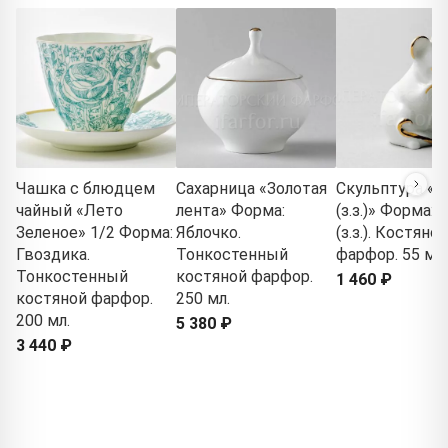
Чашка с блюдцем
Сахарница «Золотая
Скульптура «
чайный «Лето
лента» Форма:
(з.з.)» Форма:
Зеленое» 1/2 Форма:
Яблочко.
(з.з.). Костяной
Гвоздика.
Тонкостенный
фарфор. 55 мм
Тонкостенный
костяной фарфор.
1 460 ₽
костяной фарфор.
250 мл.
200 мл.
5 380 ₽
3 440 ₽