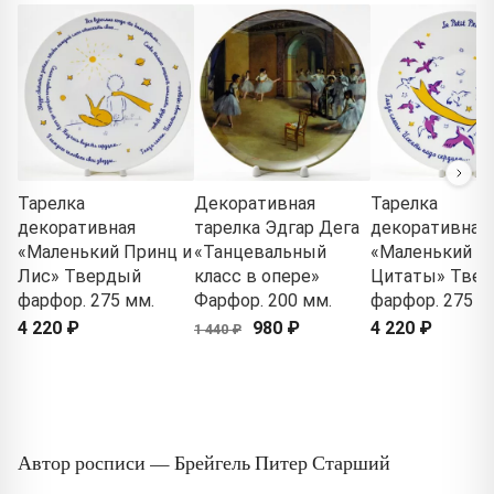
Тарелка
Декоративная
Тарелка
декоративная
тарелка Эдгар Дега
декоративная
«Маленький Принц и
«Танцевальный
«Маленький пр
Лис» Твердый
класс в опере»
Цитаты» Тве
фарфор. 275 мм.
Фарфор. 200 мм.
фарфор. 275 м
4 220 ₽
980 ₽
4 220 ₽
1 440 ₽
Автор росписи — Брейгель Питер Старший