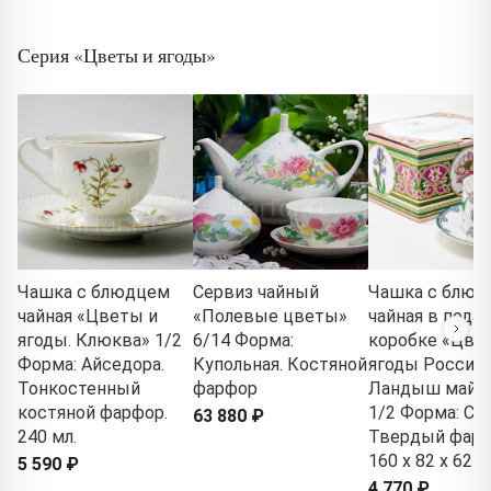
Серия «Цветы и ягоды»
Чашка с блюдцем
Сервиз чайный
Чашка с блюд
чайная «Цветы и
«Полевые цветы»
чайная в пода
ягоды. Клюква» 1/2
6/14 Форма:
коробке «Цве
Форма: Айседора.
Купольная. Костяной
ягоды России.
Тонкостенный
фарфор
Ландыш майс
костяной фарфор.
1/2 Форма: Сол
63 880 ₽
240 мл.
Твердый фарф
160 x 82 x 62 м
5 590 ₽
4 770 ₽