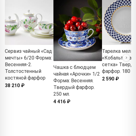
Сервиз чайный «Сад
Тарелка мелка
мечты» 6/20 Форма:
«Кобальтовая
Весенняя-2.
сетка» Тверд
Чашка с блюдцем
Толстостенный
фарфор. 180 м
чайная «Арочки» 1/2
костяной фарфор
2 590 ₽
Форма: Весенняя.
38 210 ₽
Твердый фарфор.
250 мл.
4 416 ₽