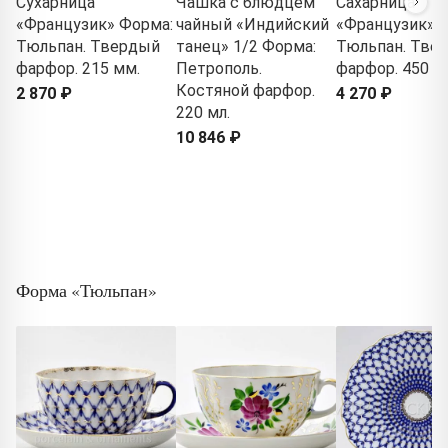
Сухарница
Чашка с блюдцем
Сахарница
«Французик» Форма:
чайный «Индийский
«Французик» 
Тюльпан. Твердый
танец» 1/2 Форма:
Тюльпан. Тве
фарфор. 215 мм.
Петрополь.
фарфор. 450 мл
Костяной фарфор.
2 870 ₽
4 270 ₽
220 мл.
10 846 ₽
Форма «Тюльпан»