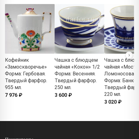
Кофейник
Чашка с блюдцем
Чашка с блюд
«Замоскворечье»
чайная «Кокон» 1/2
чайная «Мост
Форма: Гербовая.
Форма: Весенняя.
Ломоносова» 
Твердый фарфор.
Твердый фарфор.
Форма: Банкет
955 мл.
250 мл.
Твердый фарф
220 мл.
7 976 ₽
3 600 ₽
3 020 ₽