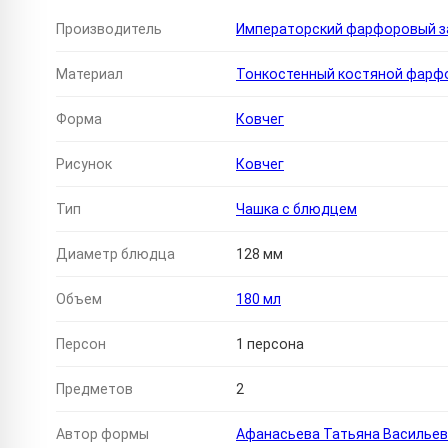
Производитель
Императорский фарфоровый за
Материал
Тонкостенный костяной фарф
Форма
Ковчег
Рисунок
Ковчег
Тип
Чашка с блюдцем
Диаметр блюдца
128 мм
Объем
180 мл
Персон
1 персона
Предметов
2
Автор формы
Афанасьева Татьяна Василье