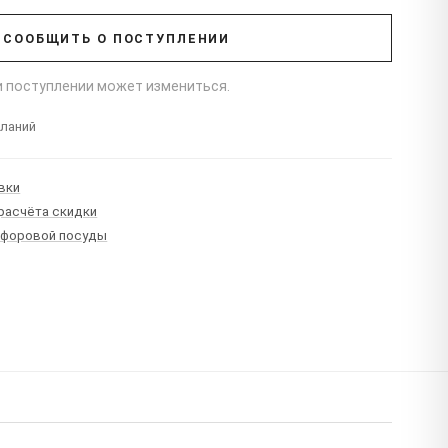
СООБЩИТЬ О ПОСТУПЛЕНИИ
ри поступлении может измениться.
еланий
вки
 расчёта скидки
рфоровой посуды