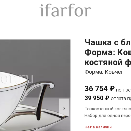
Чашка с б
Форма: Ко
костяной ф
Форма: Ковчег
36 754 ₽
по пр
39 950 ₽
оплата п
›
Тонкостенный костяно
Набор для одной перс
Нет в наличии