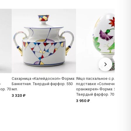
Сахарница «Калейдоскоп» Форма:
Яйцо пасхальное с.р. на
»
Банкетная. Твердый фарфор. 550
подставке «Солнечная
ор. 70
мл.
оранжерея» Форма: Яйцо.
Твердый фарфор. 70 x 132 мм
3 320 ₽
3 950 ₽