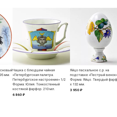
основый
Чашка с блюдцем чайная
Яйцо пасхальное с.р. на
95 мм.
«Петербургская палитра.
подставке «Пестрый венок
Петербургское настроение» 1/2
Форма: Яйцо. Твердый фарф
Форма: Юлия. Тонкостенный
x 132 мм.
костяной фарфор. 210 мл.
3 950 ₽
6 860 ₽