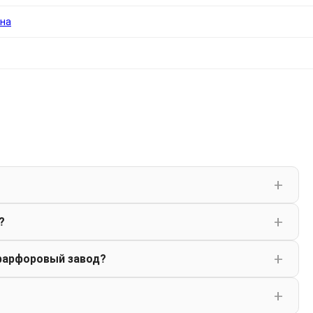
вна
?
фарфоровый завод?