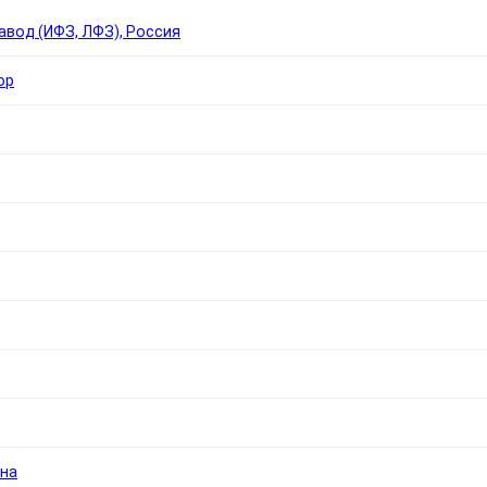
вод (ИФЗ, ЛФЗ), Россия
ор
вна