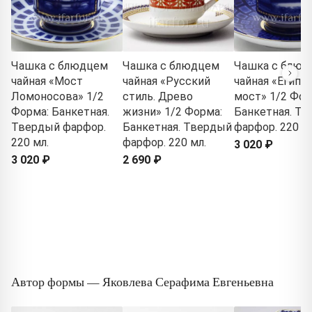
Чашка с блюдцем
Чашка с блюдцем
Чашка с блюд
чайная «Мост
чайная «Русский
чайная «Египе
Ломоносова» 1/2
стиль. Древо
мост» 1/2 Фор
Форма: Банкетная.
жизни» 1/2 Форма:
Банкетная. Т
Твердый фарфор.
Банкетная. Твердый
фарфор. 220 мл
220 мл.
фарфор. 220 мл.
3 020 ₽
3 020 ₽
2 690 ₽
Автор формы — Яковлева Серафима Евгеньевна