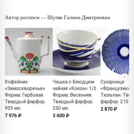
Автор росписи — Шуляк Галина Дмитриевна
Кофейник
Чашка с блюдцем
Сухарница
«Замоскворечье»
чайная «Кокон» 1/2
«Французик» 
Форма: Гербовая.
Форма: Весенняя.
Тюльпан. Тве
Твердый фарфор.
Твердый фарфор.
фарфор. 215 м
955 мл.
250 мл.
2 870 ₽
7 976 ₽
3 600 ₽