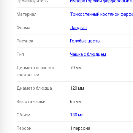
Производитель
Императорский фарфоровый за
Материал
Тонкостенный костяной фарф
Форма
Ландыш
Рисунок
Голубые цветы
Тип
Чашка с блюдцем
Диаметр верхнего
70 мм
края чашки
Диаметр блюдца
120 мм
Высота чашки
65 мм
Объем
180 мл
Персон
1 персона