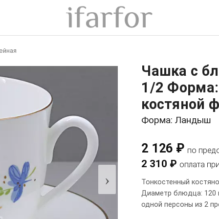
ейная
Чашка с б
1/2 Форма
костяной ф
Форма: Ландыш
2 126 ₽
по пред
2 310 ₽
оплата пр
›
Тонкостенный костяно
Диаметр блюдца: 120 м
одной персоны из 2 п