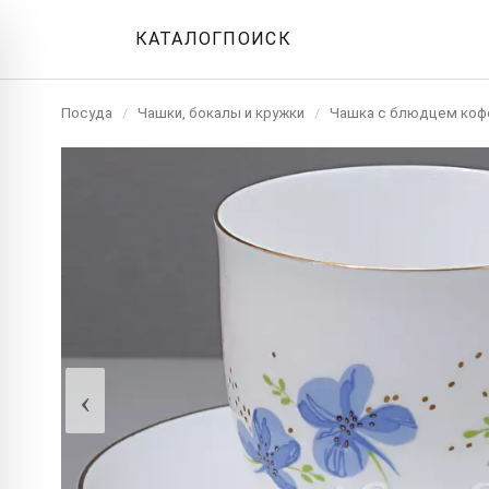
КАТАЛОГ
ПОИСК
Посуда
/
Чашки, бокалы и кружки
/
Чашка с блюдцем коф
‹