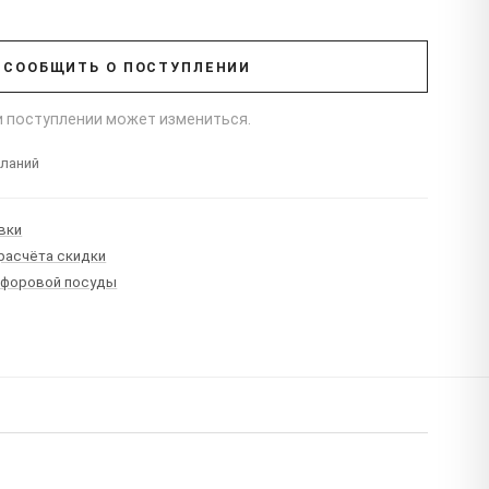
СООБЩИТЬ О ПОСТУПЛЕНИИ
ри поступлении может измениться.
еланий
вки
 расчёта скидки
рфоровой посуды