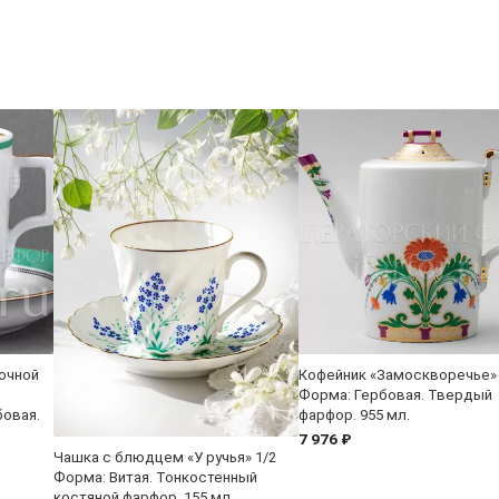
очной
Кофейник «Замоскворечье»
Форма: Гербовая. Твердый
бовая.
фарфор. 955 мл.
7 976 ₽
Чашка с блюдцем «У ручья» 1/2
Форма: Витая. Тонкостенный
костяной фарфор. 155 мл.