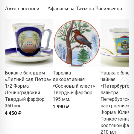
Автор росписи — Афанасьева Татьяна Васильевна
Бокал с блюдцем
Тарелка
Чашка с блюд
«Летний сад Петра»
декоративная
чайная
1/2 Форма:
«Сосновый клест»
«Петербургск
Ленинградский.
Твердый фарфор.
палитра.
Твердый фарфор.
195 мм.
Петербургско
360 мл.
настроение» 1
1 990 ₽
Форма: Юлия.
4 450 ₽
Тонкостенный
костяной фарф
210 мл.