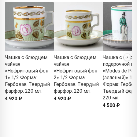
Чашка с блюдцем
Чашка с блюдцем
Чашка с блюд
чайная
чайная
подарочной ко
«Нефритовый фон
«Нефритовый фон
«Modes de Pari
1» 1/2 Форма:
2» 1/2 Форма:
(зеленый)» 1/2
Гербовая. Твердый
Гербовая. Твердый
Форма: Гербов
фарфор. 220 мл.
фарфор. 220 мл.
Твердый фарф
220 мл.
4 920 ₽
4 920 ₽
4 500 ₽