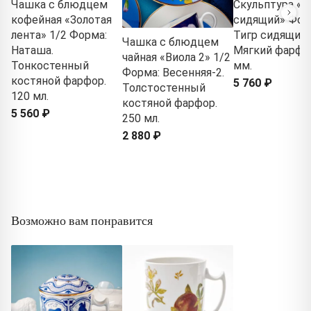
Чашка с блюдцем
Скульптура «Т
кофейная «Золотая
сидящий» Фор
лента» 1/2 Форма:
Тигр сидящий.
Чашка с блюдцем
Наташа.
Мягкий фарфор
чайная «Виола 2» 1/2
Тонкостенный
мм.
Форма: Весенняя-2.
костяной фарфор.
5 760 ₽
Толстостенный
120 мл.
костяной фарфор.
5 560 ₽
250 мл.
2 880 ₽
Возможно вам понравится