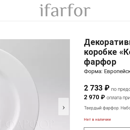
Декоратив
коробке «
фарфор
Форма: Европейс
2 733 ₽
по пред
2 970 ₽
оплата пр
›
Твердый фарфор. Набо
Нет в наличии