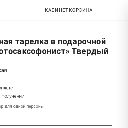
КАБИНЕТ
КОРЗИНА
ная тарелка в подарочной
Котосаксофонист» Твердый
кая
оплате
и получении
р для одной персоны.