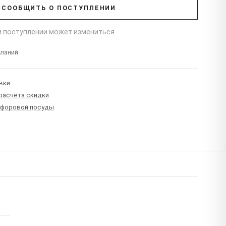
СООБЩИТЬ О ПОСТУПЛЕНИИ
ри поступлении может измениться.
еланий
вки
 расчёта скидки
рфоровой посуды