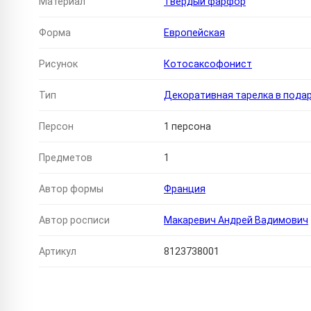
Материал
Твердый фарфор
Форма
Европейская
Рисунок
Котосаксофонист
Тип
Декоративная тарелка в пода
Персон
1 персона
Предметов
1
Автор формы
Франция
Автор росписи
Макаревич Андрей Вадимович
Артикул
8123738001