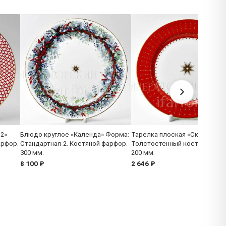
 2»
Блюдо круглое «Календа» Форма:
Тарелка плоская «Скарлетт»
арфор.
Стандартная-2. Костяной фарфор.
Толстостенный костяной фа
300 мм.
200 мм.
8 100 ₽
2 646 ₽