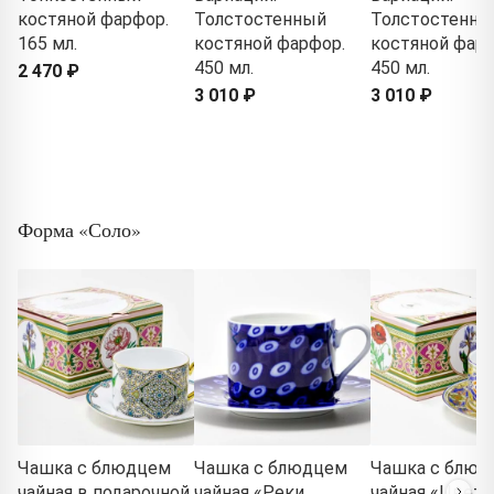
костяной фарфор.
Толстостенный
Толстостенны
165 мл.
костяной фарфор.
костяной фарф
450 мл.
450 мл.
2 470 ₽
3 010 ₽
3 010 ₽
Форма «Соло»
Чашка с блюдцем
Чашка с блюдцем
Чашка с блюд
чайная в подарочной
чайная «Реки
чайная «Цветы