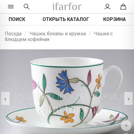
ПОИСК
ОТКРЫТЬ КАТАЛОГ
КОРЗИНА
Посуда
/
Чашки, бокалы и кружки
/
Чашка с
блюдцем кофейная
‹
›
+