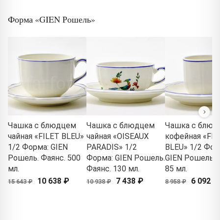
Форма «GIEN Рошель»
Чашка с блюдцем
Чашка с блюдцем
Чашка с блюд
чайная «FILET BLEU»
чайная «OISEAUX
кофейная «FIL
1/2 Форма: GIEN
PARADIS» 1/2
BLEU» 1/2 Фор
Рошель. Фаянс. 500
Форма: GIEN Рошель.
GIEN Рошель. 
мл.
Фаянс. 130 мл.
85 мл.
10 638 ₽
7 438 ₽
6 092 ₽
15 643 ₽
10 938 ₽
8 958 ₽