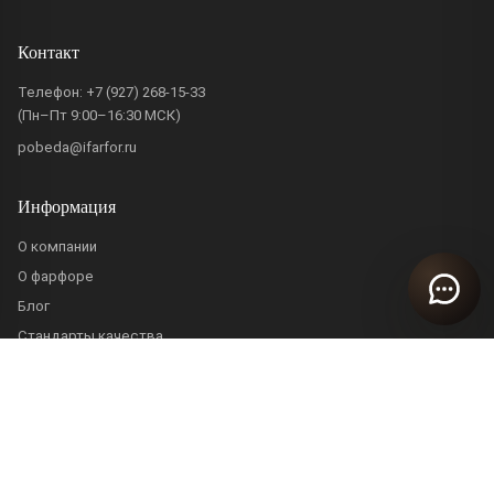
Контакт
Телефон:
+7 (927) 268-15-33
(Пн–Пт 9:00–16:30 МСК)
pobeda@ifarfor.ru
Информация
О компании
О фарфоре
Блог
Стандарты качества
Политика конфиденциальности
Пользовательское соглашение
ИП Жидова Ирина Владимировна · ИНН 632204683989 · ОГРНИП
321631200013381
© 2026 ifarfor.ru — Фарфор и сервировка стола