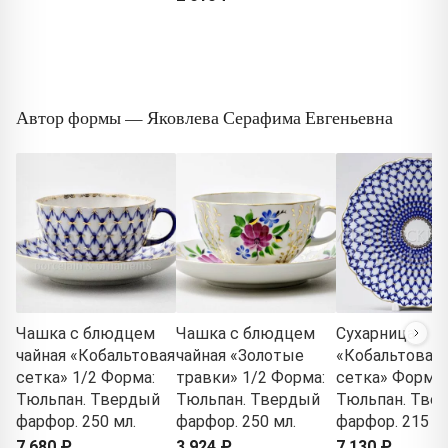
Автор формы — Яковлева Серафима Евгеньевна
Чашка с блюдцем
Чашка с блюдцем
Сухарница
чайная «Кобальтовая
чайная «Золотые
«Кобальтовая
сетка» 1/2 Форма:
травки» 1/2 Форма:
сетка» Форма:
Тюльпан. Твердый
Тюльпан. Твердый
Тюльпан. Тве
фарфор. 250 мл.
фарфор. 250 мл.
фарфор. 215 м
7 680 ₽
3 924 ₽
7 130 ₽