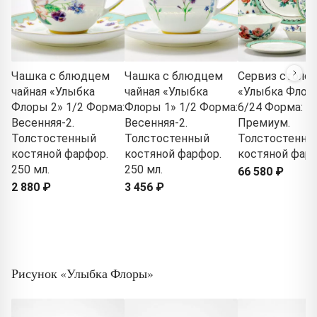
Чашка с блюдцем
Чашка с блюдцем
Сервиз столо
чайная «Улыбка
чайная «Улыбка
«Улыбка Флор
Флоры 2» 1/2 Форма:
Флоры 1» 1/2 Форма:
6/24 Форма:
Весенняя-2.
Весенняя-2.
Премиум.
Толстостенный
Толстостенный
Толстостенны
костяной фарфор.
костяной фарфор.
костяной фар
250 мл.
250 мл.
66 580 ₽
2 880 ₽
3 456 ₽
Рисунок «Улыбка Флоры»