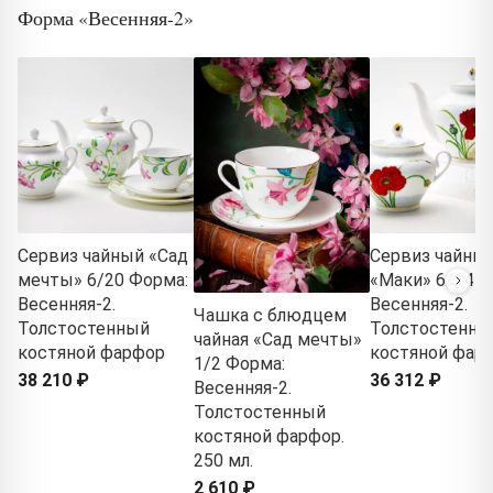
Форма «Весенняя-2»
Сервиз чайный «Сад
Сервиз чайны
мечты» 6/20 Форма:
«Маки» 6/14 Ф
Весенняя-2.
Весенняя-2.
Чашка с блюдцем
Толстостенный
Толстостенны
чайная «Сад мечты»
костяной фарфор
костяной фар
1/2 Форма:
38 210 ₽
36 312 ₽
Весенняя-2.
Толстостенный
костяной фарфор.
250 мл.
2 610 ₽