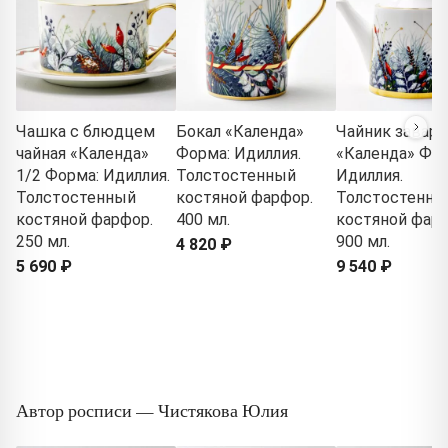
Чашка с блюдцем
Бокал «Календа»
Чайник завар
чайная «Календа»
Форма: Идиллия.
«Календа» Фор
1/2 Форма: Идиллия.
Толстостенный
Идиллия.
Толстостенный
костяной фарфор.
Толстостенны
костяной фарфор.
400 мл.
костяной фарф
250 мл.
900 мл.
4 820 ₽
5 690 ₽
9 540 ₽
Автор росписи — Чистякова Юлия