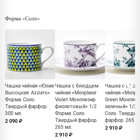
Форма «Соло»
Чашка чайная «Юлия
Чашка с блюдцем
Чашка с блюд
Высоцкая. Azzurro»
чайная «Monplaisir
чайная «Monplai
Форма: Соло.
Violet Монплезир
Green Монплез
Твердый фарфор.
фиолетовый» 1/2
зеленый» 1/2 
300 мл.
Форма: Соло.
Соло. Тверды
Твердый фарфор.
фарфор. 265 мл
2 090 ₽
265 мл.
2 910 ₽
2 910 ₽