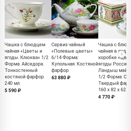
Чашка с блюдцем
Сервиз чайный
Чашка с блюд
чайная «Цветы и
«Полевые цветы»
чайная в пода
ягоды. Клюква» 1/2
6/14 Форма:
коробке «Цве
Форма: Айседора.
Купольная. Костяной
ягоды России.
Тонкостенный
фарфор
Ландыш майс
костяной фарфор.
1/2 Форма: Сол
63 880 ₽
240 мл.
Твердый фарф
160 x 82 x 62 м
5 590 ₽
4 770 ₽