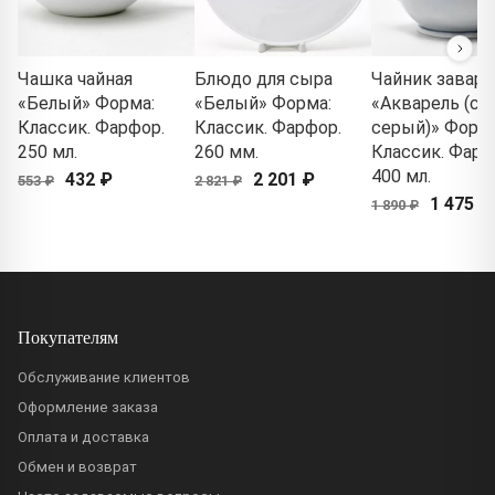
Чашка чайная
Блюдо для сыра
Чайник завар
«Белый» Форма:
«Белый» Форма:
«Акварель (св
Классик. Фарфор.
Классик. Фарфор.
серый)» Форма
250 мл.
260 мм.
Классик. Фарф
400 мл.
432 ₽
2 201 ₽
553 ₽
2 821 ₽
1 475 ₽
1 890 ₽
Покупателям
Обслуживание клиентов
Оформление заказа
Оплата и доставка
Обмен и возврат