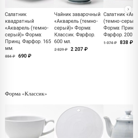
Салатник
Чайник заварочный
Салатник «Акв
квадратный
«Акварель (темно-
(темно-серый)
«Акварель (темно-
серый)» Форма:
Форма: Принц.
серый)» Форма:
Классик. Фарфор.
Фарфор. 200 м
Принц. Фарфор. 165
600 мл.
838 ₽
1 074 ₽
мм.
2 207 ₽
2 829 ₽
690 ₽
884 ₽
Форма «Классик»