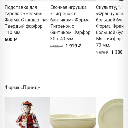
Подставка для
Елочная игрушка
Скульптура
тарелок «Белый»
«Тигренок с
«Французский
Форма: Стандартная.
бантиком» Форма:
большой буль
Твердый фарфор.
Тигренок с
Форма: Франц
110 мм.
бантиком. Фарфор.
большой бульд
30 x 40 мм.
Мягкий фарфор
600 ₽
70 мм.
1 919 ₽
2 822 ₽
1 308 ₽
1 676 ₽
Форма «Принц»