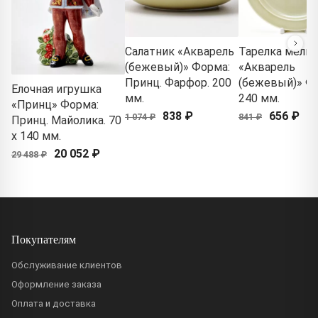
Салатник «Акварель
Тарелка мелка
(бежевый)» Форма:
«Акварель
Принц. Фарфор. 200
(бежевый)» Ф
Елочная игрушка
мм.
240 мм.
«Принц» Форма:
838 ₽
656 ₽
1 074 ₽
841 ₽
Принц. Майолика. 70
x 140 мм.
20 052 ₽
29 488 ₽
Покупателям
Обслуживание клиентов
Оформление заказа
Оплата и доставка